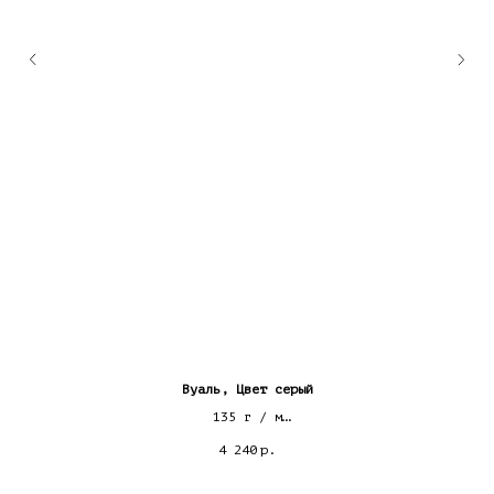
Вуаль, Цвет серый
135 г / м
лён 100%
4 240
р.