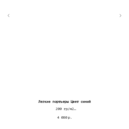
Легкие портьеры Цвет синий
200 гр/м2
лен 40% / хлопок 20%/ вискоза 15%/ полиэфир 25%
4 080
р.