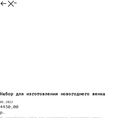
Все ткани
Набор для изготовления новогоднего венка
01.2022
4450,00
р.
Мы разработали набор для изготовления новогоднего венка.