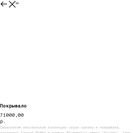
Все ткани
Покрывало
71000,00
р.
Сателлитом текстильной коллекции стали халаты и покрывала,
созданные Алисой Йоффе в рамках Мастерских отеля "Рихтер". Семь